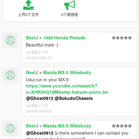
上传0个文件
0个跟随者
BeefJ
»
1980 Honda Prelude
Beautiful mate :)
查看上下文
2016年10月11日
BeefJ
»
Mazda MX-5 Widebody
Usui run in your MX-5:
https://www.youtube.com/watch?
v=XrHK9r2j18M&amp;feature=youtu.be
@Ghost0912
@SokudoChasers
查看上下文
2016年10月04日
BeefJ
»
Mazda MX-5 Widebody
@Ghost0912
Is there somewhere I can contact you