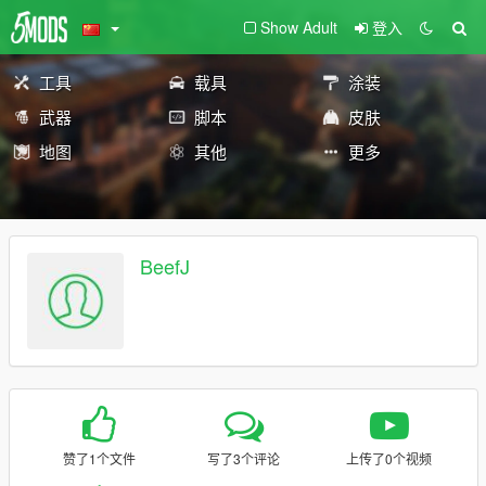
Show Adult
登入
工具
载具
涂装
武器
脚本
皮肤
地图
其他
更多
BeefJ
赞了1个文件
写了3个评论
上传了0个视频