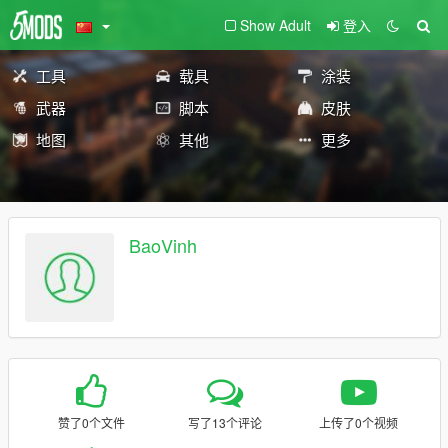
Show Adult
登入
工具
载具
涂装
武器
脚本
皮肤
地图
其他
更多
BaoVinh
赞了0个文件
写了13个评论
上传了0个视频