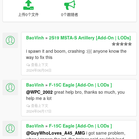
上传0个文件
0个跟随者
BaoVinh
»
2S19 MSTA-S Artillery [Add-On | LODs]
i spawn it and boom, crashing :((( anyone know the
way to fix this
查看上下文
2024年06月04日
BaoVinh
»
F-15C Eagle [Add-On | LODs ]
@WPC_2002
great help bro, thanks so much, you
help me a lot
查看上下文
2024年04月17日
BaoVinh
»
F-15C Eagle [Add-On | LODs ]
@GuyWhoLoves_A45_AMG
i got same problem,