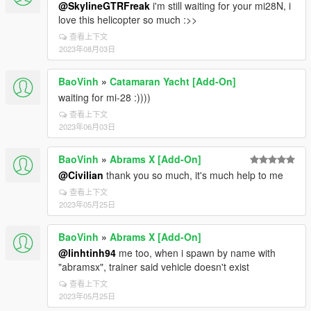
@SkylineGTRFreak
i'm still waiting for your mi28N, i
love this helicopter so much :>>
查看上下文
2023年08月03日
BaoVinh
»
Catamaran Yacht [Add-On]
waiting for mi-28 :))))
查看上下文
2023年06月03日
BaoVinh
»
Abrams X [Add-On]
@Civilian
thank you so much, it's much help to me
查看上下文
2023年05月25日
BaoVinh
»
Abrams X [Add-On]
@linhtinh94
me too, when i spawn by name with
"abramsx", trainer said vehicle doesn't exist
查看上下文
2023年05月25日