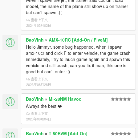
when i spawn the jet, the trainer said couldn't load
model, the name of the plane still show up on trainer
but can't spawn :((
查看上下文
2024年03月02日
BaoVinh
»
AMX-10RC [Add-On / FiveM]
Hello Jimmyr, some bug happened, when i spawn
amx-10cr and click F to enter vehicle, the game crash
immediately, i try to lauch game again and spawn this
vehicle and still crash, can you fix it man, this one is
good but can't enter :((
查看上下文
2023年08月28日
BaoVinh
»
Mi-28NM Havoc
Always the best ❤️
查看上下文
2023年08月04日
BaoVinh
»
T-80BVM [Add-On]