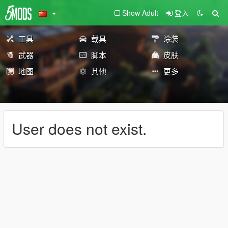
Show Adult
登入
工具
载具
涂装
武器
脚本
皮肤
地图
其他
更多
User does not exist.