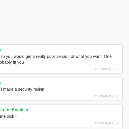
s
t so you would get a really poor version of what you want. One
bably fit you
2022年09月30日
s
 I made a security reskin.
2022年09月23日
rt for Franklin
some dick♂
2022年09月15日