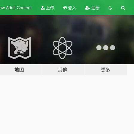
ow Adult
Content
上传
登入
注册
地图
其他
更多