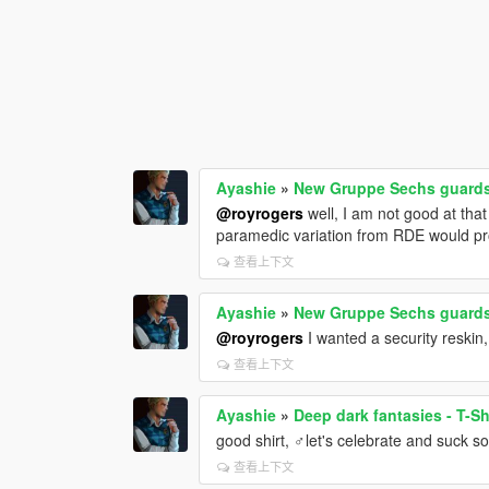
Ayashie
»
New Gruppe Sechs guard
@royrogers
well, I am not good at tha
paramedic variation from RDE would pro
查看上下文
Ayashie
»
New Gruppe Sechs guard
@royrogers
I wanted a security reskin,
查看上下文
Ayashie
»
Deep dark fantasies - T-Shi
good shirt, ♂let's celebrate and suck 
查看上下文