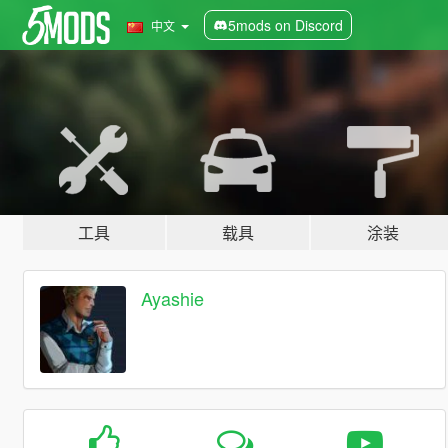
5mods on Discord
中文
工具
载具
涂装
Ayashie