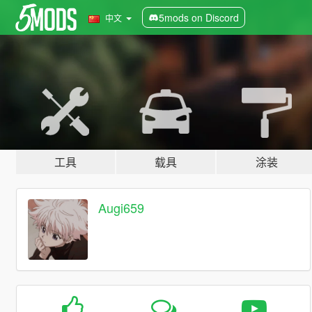
5mods on Discord
中文
工具
载具
涂装
Augi659