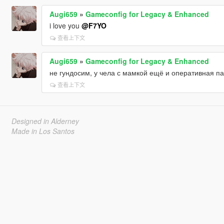
Augi659
»
Gameconfig for Legacy & Enhanced
i love you
@F7YO
查看上下文
Augi659
»
Gameconfig for Legacy & Enhanced
не гундосим, у чела с мамкой ещё и оперативная п
查看上下文
Designed in Alderney
Made in Los Santos