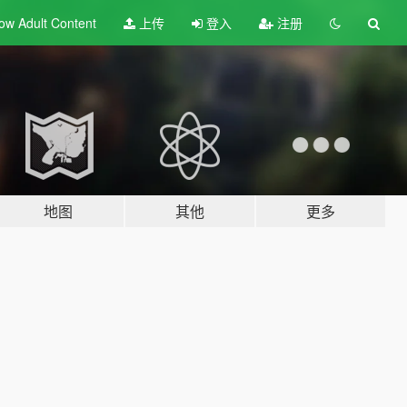
ow Adult
Content
上传
登入
注册
地图
其他
更多