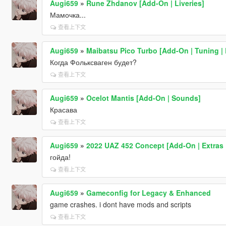
Augi659
»
Rune Zhdanov [Add-On | Liveries]
Мамочка...
查看上下文
Augi659
»
Maibatsu Pico Turbo [Add-On | Tuning | 
Когда Фольксваген будет?
查看上下文
Augi659
»
Ocelot Mantis [Add-On | Sounds]
Красава
查看上下文
Augi659
»
2022 UAZ 452 Concept [Add-On | Extras 
гойда!
查看上下文
Augi659
»
Gameconfig for Legacy & Enhanced
game crashes. i dont have mods and scripts
查看上下文