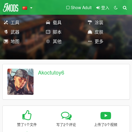
Show Adult
登入
工具
载具
涂装
武器
脚本
皮肤
地图
其他
更多
Akoctutoy6
赞了1个文件
写了2个评论
上传了0个视频