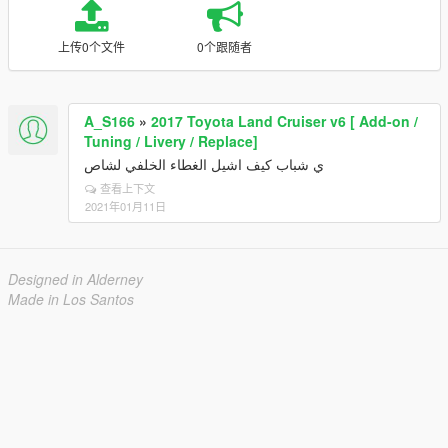
上传0个文件
0个跟随者
A_S166
»
2017 Toyota Land Cruiser v6 [ Add-on /
Tuning / Livery / Replace]
ي شباب كيف اشيل الغطاء الخلفي لشاص
查看上下文
2021年01月11日
Designed in Alderney
Made in Los Santos