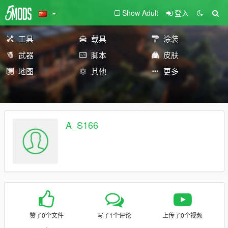
Show Adult
登入
工具
载具
涂装
武器
脚本
皮肤
地图
其他
更多
A_S166
赞了0个文件
写了1个评论
上传了0个视频