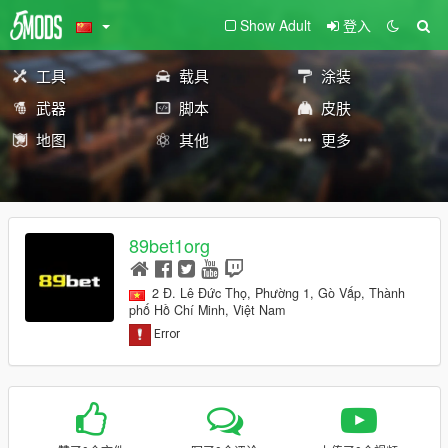
Show Adult
登入
工具
载具
涂装
武器
脚本
皮肤
地图
其他
更多
89bet1org
2 Đ. Lê Đức Thọ, Phường 1, Gò Vấp, Thành
phố Hồ Chí Minh, Việt Nam