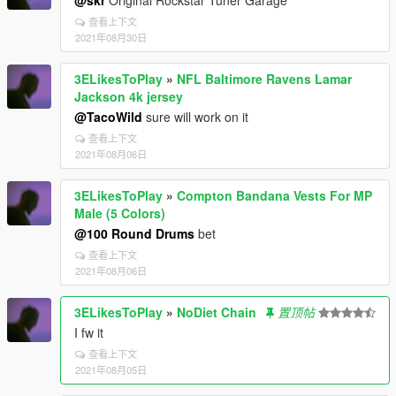
@skr
Original Rockstar Tuner Garage
查看上下文
2021年08月30日
3ELikesToPlay
»
NFL Baltimore Ravens Lamar
Jackson 4k jersey
@TacoWild
sure will work on it
查看上下文
2021年08月06日
3ELikesToPlay
»
Compton Bandana Vests For MP
Male (5 Colors)
@100 Round Drums
bet
查看上下文
2021年08月06日
3ELikesToPlay
»
NoDiet Chain
置顶帖
I fw it
查看上下文
2021年08月05日