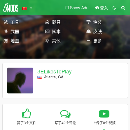
Show Adult
登入
工具
载具
涂装
武器
脚本
皮肤
地图
其他
更多
3ELikesToPlay
Atlanta, GA
赞了3个文件
写了42个评论
上传了0个视频