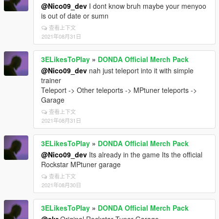
@Nico09_dev
I dont know bruh maybe your menyoo
is out of date or sumn
查看上下文
2021年08月31日
3ELikesToPlay
»
DONDA Official Merch Pack
@Nico09_dev
nah just teleport into it with simple
trainer
Teleport -> Other teleports -> MPtuner teleports ->
Garage
查看上下文
2021年08月31日
3ELikesToPlay
»
DONDA Official Merch Pack
@Nico09_dev
Its already in the game Its the official
Rockstar MPtuner garage
查看上下文
2021年08月30日
3ELikesToPlay
»
DONDA Official Merch Pack