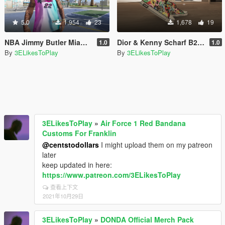
5.0
1,954
23
1,678
19
NBA Jimmy Butler Miami Heat Jersey For MP Male
Dior & Kenny Scharf B23 For MP Male
1.0
1.0
By
3ELikesToPlay
By
3ELikesToPlay
3ELikesToPlay
»
Air Force 1 Red Bandana
Customs For Franklin
@centstodollars
I might upload them on my patreon
later
keep updated in here:
https://www.patreon.com/3ELikesToPlay
查看上下文
2021年10月29日
3ELikesToPlay
»
DONDA Official Merch Pack