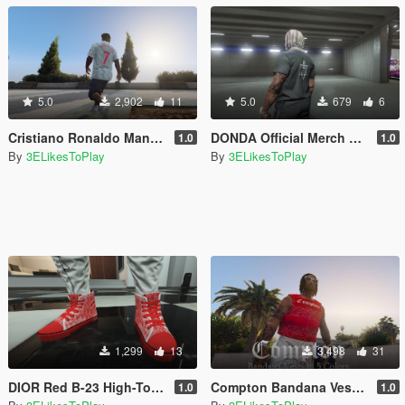
5.0
2,902
11
5.0
679
6
Cristiano Ronaldo Manchester United Jerseys (Home/Away/Third) 2021-22
DONDA Official Merch Pack
1.0
1.0
By
3ELikesToPlay
By
3ELikesToPlay
1,299
13
3,498
31
DIOR Red B-23 High-Top Sneaker for MP male
Compton Bandana Vests For MP Male (5 Colors)
1.0
1.0