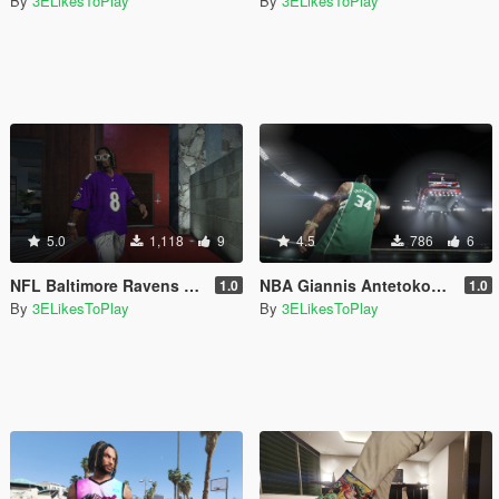
By
3ELikesToPlay
By
3ELikesToPlay
5.0
1,118
9
4.5
786
6
NFL Baltimore Ravens Lamar Jackson 4k jersey
NBA Giannis Antetokounmpo Milwaukee Bucks Jersey For MP Male
1.0
1.0
By
3ELikesToPlay
By
3ELikesToPlay