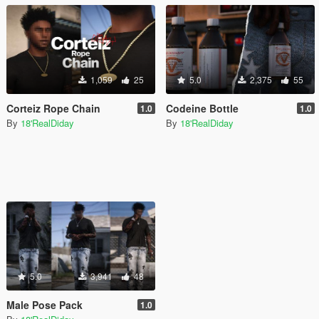
1,059
25
5.0
2,375
55
Corteiz Rope Chain
Codeine Bottle
1.0
1.0
By
18'RealDiday
By
18'RealDiday
5.0
3,941
48
Male Pose Pack
1.0