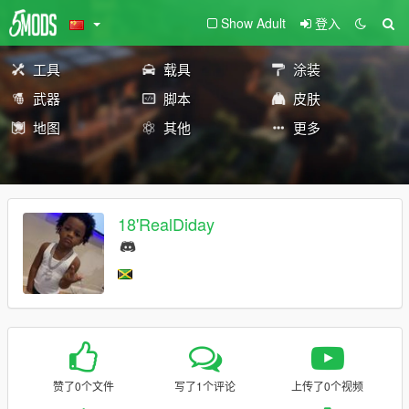
Show Adult
登入
工具
载具
涂装
武器
脚本
皮肤
地图
其他
更多
18'RealDiday
赞了0个文件
写了1个评论
上传了0个视频