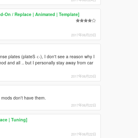
d-On / Replace | Animated | Template]
2017年06月23日
ense plates (plateS <-), I don't see a reason why I
mod and all .. but I personally stay away from car
2017年06月23日
en mods don't have them.
2017年06月22日
ace | Tuning]
2017年06月22日