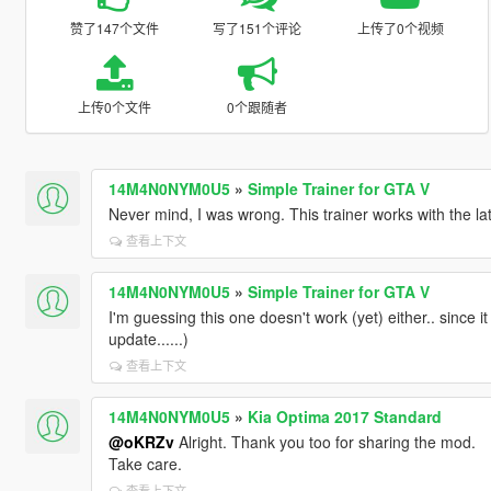
赞了147个文件
写了151个评论
上传了0个视频
上传0个文件
0个跟随者
14M4N0NYM0U5
»
Simple Trainer for GTA V
Never mind, I was wrong. This trainer works with the la
查看上下文
14M4N0NYM0U5
»
Simple Trainer for GTA V
I'm guessing this one doesn't work (yet) either.. since it
update......)
查看上下文
14M4N0NYM0U5
»
Kia Optima 2017 Standard
@oKRZv
Alright. Thank you too for sharing the mod.
Take care.
查看上下文