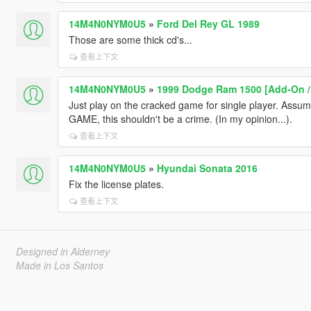
14M4N0NYM0U5
»
Ford Del Rey GL 1989
Those are some thick cd's...
查看上下文
14M4N0NYM0U5
»
1999 Dodge Ram 1500 [Add-On /
Just play on the cracked game for single player. A
GAME, this shouldn't be a crime. (In my opinion...).
查看上下文
14M4N0NYM0U5
»
Hyundai Sonata 2016
Fix the license plates.
查看上下文
Designed in Alderney
Made in Los Santos