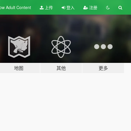
ow Adult
Content
上传
登入
注册
地图
其他
更多