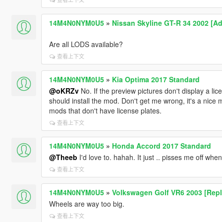
14M4N0NYM0U5
»
Nissan Skyline GT-R 34 2002 [Ad
Are all LODS available?
查看上下文
14M4N0NYM0U5
»
Kia Optima 2017 Standard
@oKRZv
No. If the preview pictures don't display a lic
should install the mod. Don't get me wrong, it's a nice 
mods that don't have license plates.
查看上下文
14M4N0NYM0U5
»
Honda Accord 2017 Standard
@Theeb
I'd love to. hahah. It just .. pisses me off wh
查看上下文
14M4N0NYM0U5
»
Volkswagen Golf VR6 2003 [Repl
Wheels are way too big.
查看上下文