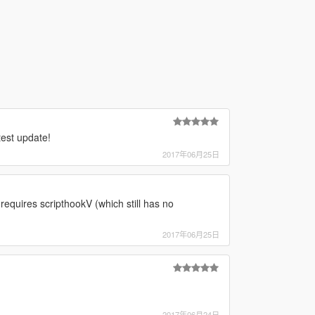
test update!
2017年06月25日
 requires scripthookV (which still has no
2017年06月25日
2017年06月24日