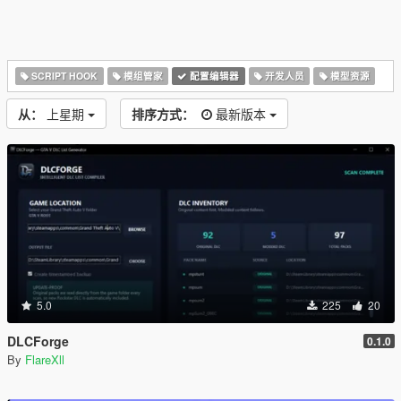
SCRIPT HOOK
模组管家
配置编辑器
开发人员
模型资源
从：
上星期
排序方式：
最新版本
5.0
225
20
DLCForge
0.1.0
By
FlareXll