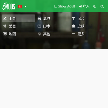
Show Adult
登入
工具
载具
涂装
武器
脚本
皮肤
地图
其他
更多