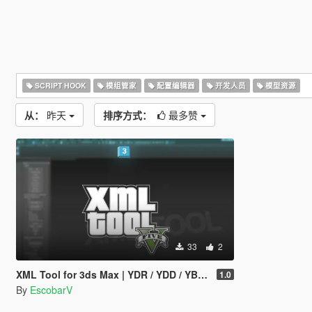
SCRIPT HOOK
模组管家
配置编辑器
开发人员
模型资源
从：
昨天
排序方式：
最多赞
33
2
XML Tool for 3ds Max | YDR / YDD / YBN / YFT Importer & Exporter
1.0
By
EscobarV