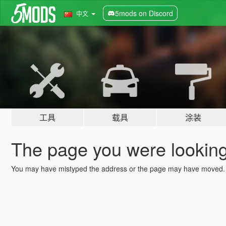
5mods on Discord
中文
工具
载具
涂装
The page you were looking 
You may have mistyped the address or the page may have moved.