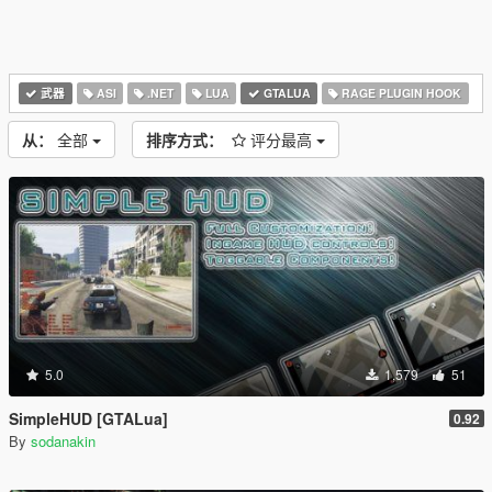
武器
ASI
.NET
LUA
GTALUA
RAGE PLUGIN HOOK
从：
全部
排序方式：
评分最高
5.0
1,579
51
SimpleHUD [GTALua]
0.92
By
sodanakin