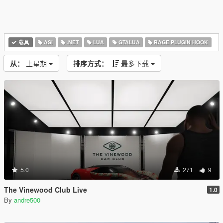
载具
ASI
.NET
LUA
GTALUA
RAGE PLUGIN HOOK
从：
上星期
排序方式：
最多下载
5.0
271
9
The Vinewood Club Live
1.0
By
andre500