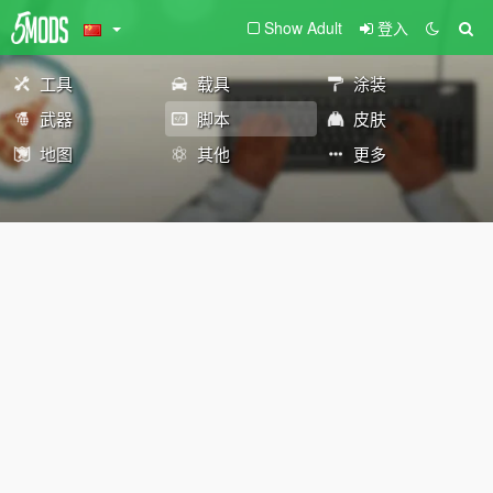
Show Adult
登入
工具
载具
涂装
武器
脚本
皮肤
地图
其他
更多