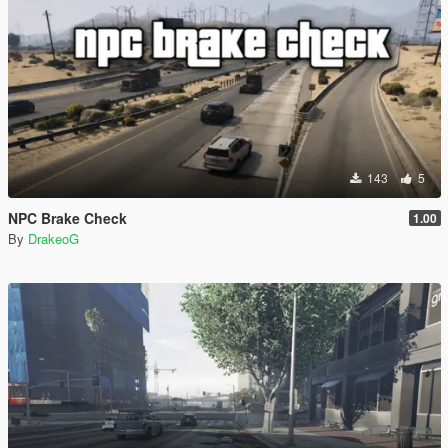
143
5
NPC Brake Check
1.00
By
DrakeoG