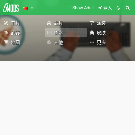
Show Adult
登入
工具
载具
涂装
武器
脚本
皮肤
地图
其他
更多