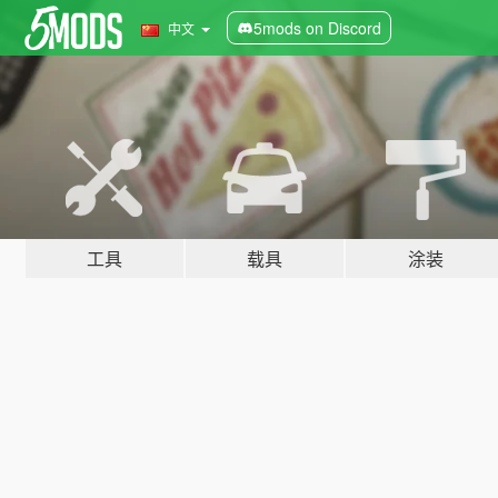
5mods on Discord
中文
工具
载具
涂装