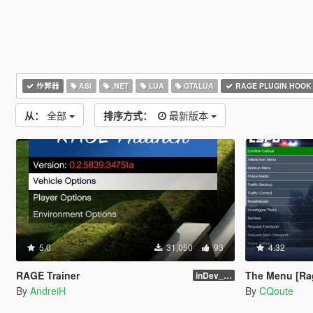
作弊器
ASI
.NET
LUA
GTALUA
RAGE PLUGIN HOOK
从：
全部
排序方式：
最新版本
5.0
31,050
93
4.32
RAGE Trainer
The Menu [Ra
inDev_0.4.145 (16112)
By
AndreiH
By
CQoute