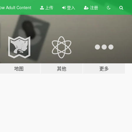
ow Adult
Content
上传
登入
注册
地图
其他
更多