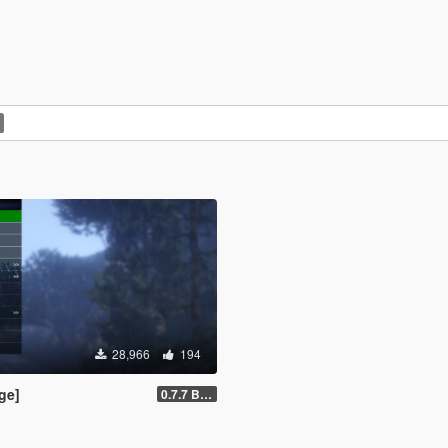
28,966
194
ge]
0.7.7 Beta