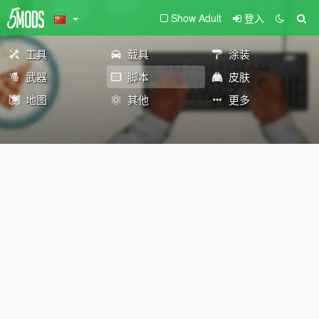
Show Adult
登入
工具
载具
涂装
武器
脚本
皮肤
地图
其他
更多