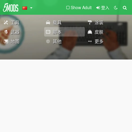
Show Adult
登入
工具
载具
涂装
武器
脚本
皮肤
地图
其他
更多