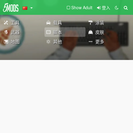
Show Adult
登入
工具
载具
涂装
武器
脚本
皮肤
地图
其他
更多