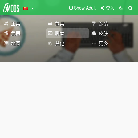
Show Adult
登入
工具
载具
涂装
武器
脚本
皮肤
地图
其他
更多