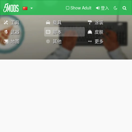
Show Adult
登入
工具
载具
涂装
武器
脚本
皮肤
地图
其他
更多