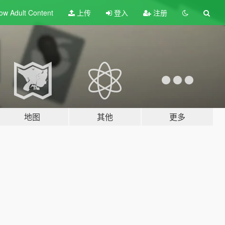
ow Adult
Content
上传
登入
注册
地图
其他
更多