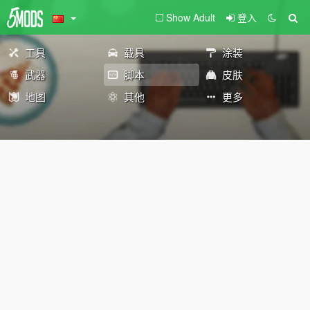
Show Adult
登入
工具
载具
涂装
武器
脚本
皮肤
地图
其他
更多