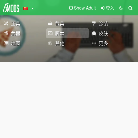
Show Adult
登入
工具
载具
涂装
武器
脚本
皮肤
地图
其他
更多