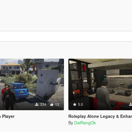
334
13
5.0
 Player
Roleplay Alone Legacy & Enhanced BE
By
DaiRangOk