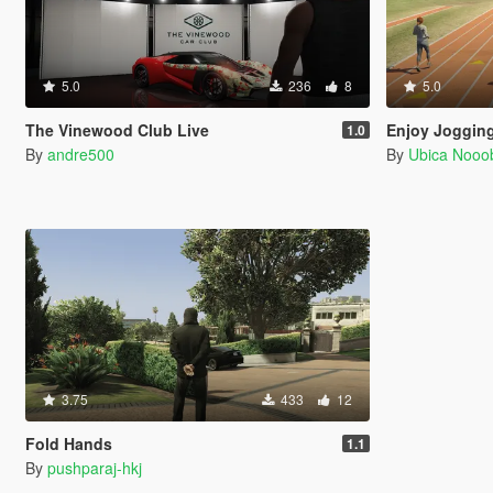
5.0
236
8
5.0
The Vinewood Club Live
Enjoy Joggin
1.0
By
andre500
By
Ubica Nooo
3.75
433
12
Fold Hands
1.1
By
pushparaj-hkj