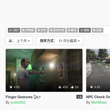
.NET
作弊器
任务
游戏环境
载具
角色
武器
从：
上个月
排序方式：
评分最高
4.93
459
24
4.93
Finger Gestures 👆👉
NPC Check On
1.0
By
andre500
By
MehMosd