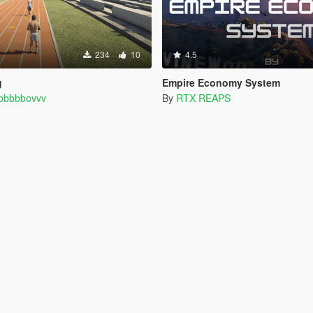
234
10
4.5
g
Empire Economy System
bbbbbovvv
By
RTX REAPS