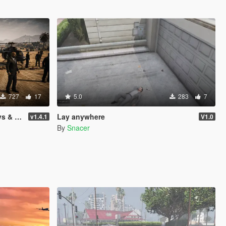
727
17
5.0
283
7
raction
Lay anywhere
v1.4.1
V1.0
By
Snacer