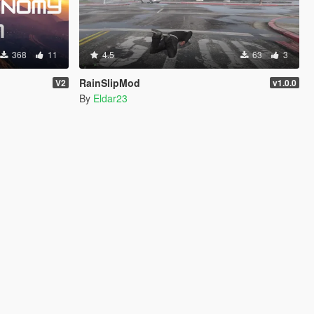
368
11
4.5
63
3
RainSlipMod
V2
v1.0.0
By
Eldar23