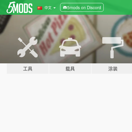
5mods on Discord
中文
工具
载具
涂装