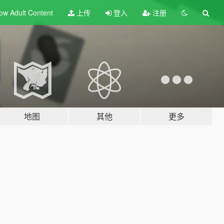
ow Adult
Content
上传
登入
注册
地图
其他
更多