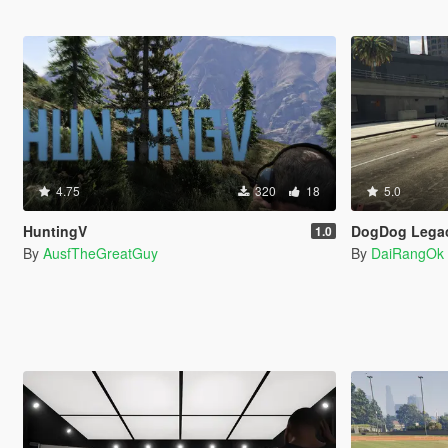
4.75
320
18
5.0
HuntingV
DogDog Legac
1.0
By
AusfTheGreatGuy
By
DaiRangOk