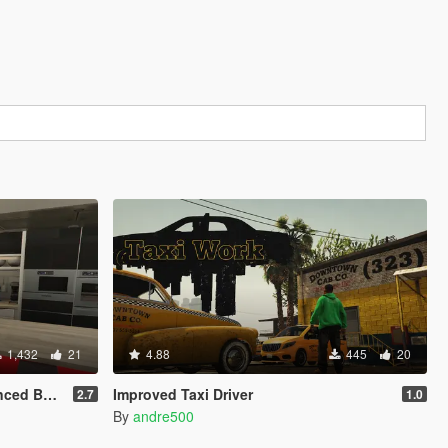
1,432
21
4.88
445
20
TA TEST
Improved Taxi Driver
2.7
1.0
By
andre500