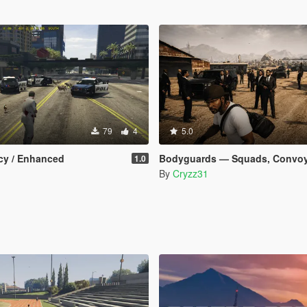
79
4
5.0
y / Enhanced
Bodyguards — Squads, Convoys & Helicopter Ext
1.0
By
Cryzz31