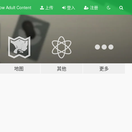
ow Adult
Content
上传
登入
注册
地图
其他
更多