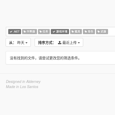
.NET
作弊器
任务
游戏环境
载具
角色
武器
从：
昨天
排序方式：
最近上传
没有找到的文件，请尝试更改您的筛选条件。
Designed in Alderney
Made in Los Santos