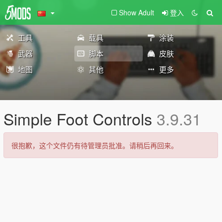
Show Adult
登入
工具
载具
涂装
武器
脚本
皮肤
地图
其他
更多
Simple Foot Controls
3.9.31
很抱歉，这个文件仍有待管理员批准。请稍后再回来。