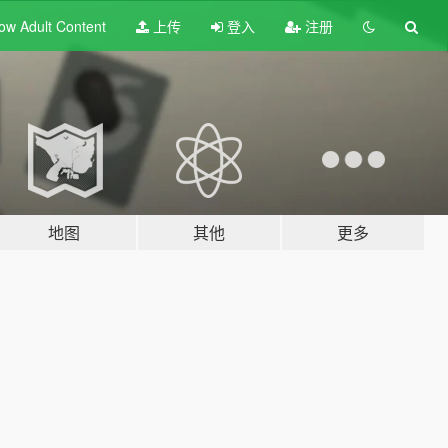
ow Adult
Content
上传
登入
注册
地图
其他
更多