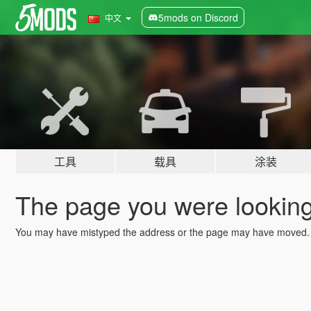
5mods on Discord
中文
工具
载具
涂装
The page you were looking 
You may have mistyped the address or the page may have moved.