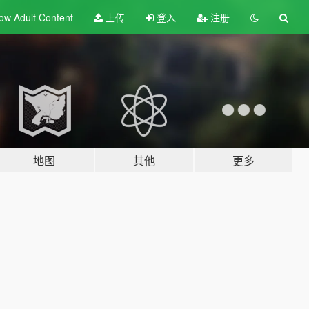
ow Adult
Content
上传
登入
注册
地图
其他
更多