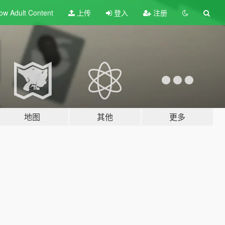
ow Adult
Content
上传
登入
注册
地图
其他
更多