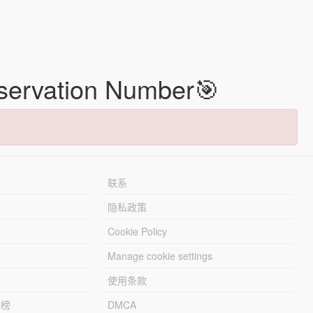
eservation Number🎯
联系
隐私政策
Cookie Policy
Manage cookie settings
使用条款
行榜
DMCA