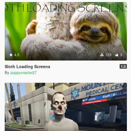
4.5
233
3
Sloth Loading Screens
1.0
By
puppymaster27