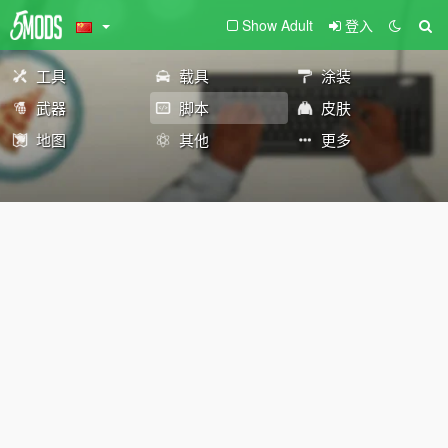
Show Adult
登入
工具
载具
涂装
武器
脚本
皮肤
地图
其他
更多