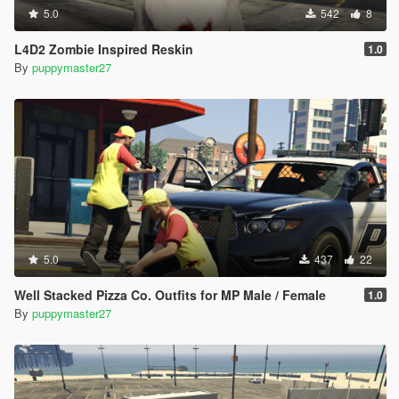
5.0
542
8
L4D2 Zombie Inspired Reskin
1.0
By
puppymaster27
5.0
437
22
Well Stacked Pizza Co. Outfits for MP Male / Female
1.0
By
puppymaster27