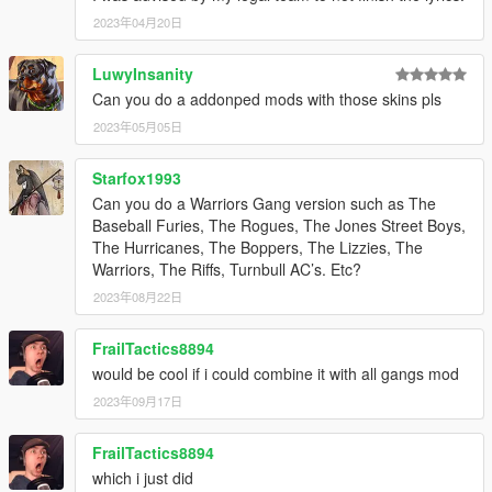
2023年04月20日
LuwyInsanity
Can you do a addonped mods with those skins pls
2023年05月05日
Starfox1993
Can you do a Warriors Gang version such as The
Baseball Furies, The Rogues, The Jones Street Boys,
The Hurricanes, The Boppers, The Lizzies, The
Warriors, The Riffs, Turnbull AC’s. Etc?
2023年08月22日
FrailTactics8894
would be cool if i could combine it with all gangs mod
2023年09月17日
FrailTactics8894
which i just did