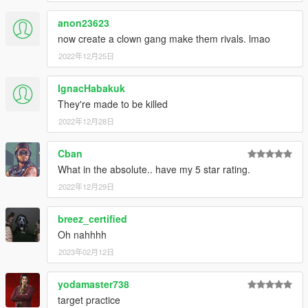
anon23623
now create a clown gang make them rivals. lmao
2022年12月25日
IgnacHabakuk
They're made to be killed
2022年12月28日
Cban
What in the absolute.. have my 5 star rating.
2022年12月29日
breez_certified
Oh nahhhh
2023年02月12日
yodamaster738
target practice