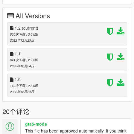
- Light Blue
- Dark Gray
All Versions
Update 1.2: Added 4 new color variations
- Oeange and Yellow
1.2
(current)
- Gold
835次下载
, 3.3 MB
- Green and Red
2022年12月25日
- Purple and Pink
1.1
641次下载
, 2.9 MB
2022年12月24日
1.0
149次下载
, 2.3 MB
2022年12月24日
20个评论
gta5-mods
This file has been approved automatically. If you think