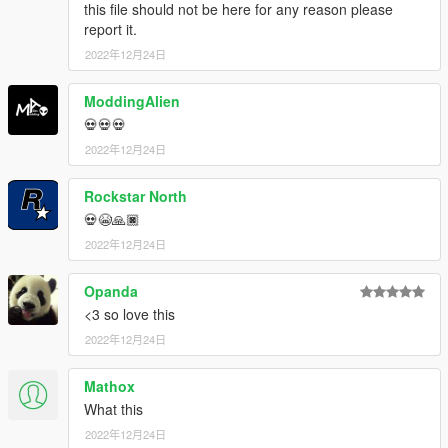
this file should not be here for any reason please
report it.
2022年12月24日
ModdingAlien
💀💀💀
2022年12月24日
Rockstar North
💀😭🙏🏿
2022年12月24日
Opanda
<3 so love this
2022年12月24日
Mathox
What this
2022年12月24日