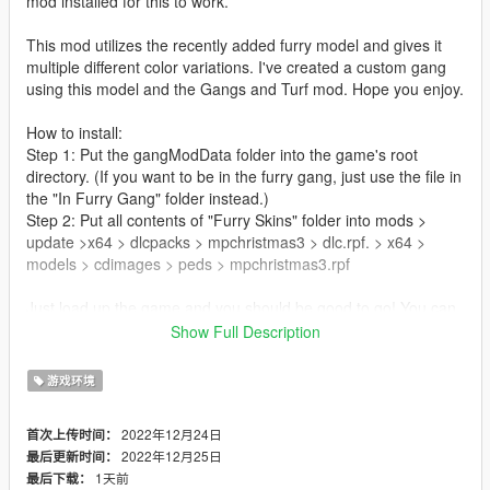
mod installed for this to work.
This mod utilizes the recently added furry model and gives it
multiple different color variations. I've created a custom gang
using this model and the Gangs and Turf mod. Hope you enjoy.
How to install:
Step 1: Put the gangModData folder into the game's root
directory. (If you want to be in the furry gang, just use the file in
the "In Furry Gang" folder instead.)
Step 2: Put all contents of "Furry Skins" folder into mods >
update >x64 > dlcpacks > mpchristmas3 > dlc.rpf. > x64 >
models > cdimages > peds > mpchristmas3.rpf
Just load up the game and you should be good to go! You can
either join the furries or go against them, it's up to you to
Show Full Description
decide
游戏环境
Update 1.1: Added 6 new color variations
- Red and Black
2022年12月24日
首次上传时间：
- Purple and Lime
2022年12月25日
最后更新时间：
- Pink and Teal
1天前
最后下载：
- Beige