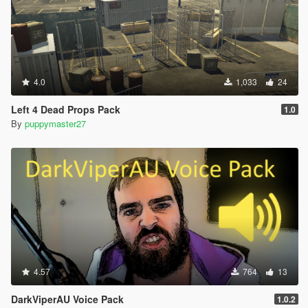
4.0
1,033
24
Left 4 Dead Props Pack
1.0
By
puppymaster27
4.57
764
13
DarkViperAU Voice Pack
1.0.2