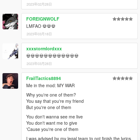
2023年02月28日
FOREIGNWOLF
LMFAO 💀💀💀
2023年03月18日
xxxstormlordxxx
💀💀💀💀💀💀💀💀💀💀💀💀
2023年03月28日
FrailTactics8894
Me in the mod: MY WAR
Why you're one of them?
You say that you're my friend
But you're one of them
You don't wanna see me live
You don't want me to give
'Cause you're one of them
I was advised by my legal team to not finish the lyrics.