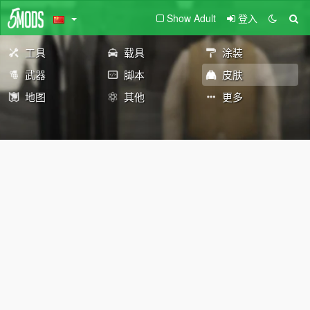
Show Adult
登入
工具
载具
涂装
武器
脚本
皮肤
地图
其他
更多