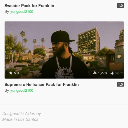
Sweater Pack for Franklin
1.0
By
yungsoul2100
5.0
1,278
28
Supreme x Hellraiser Pack for Franklin
1.0
By
yungsoul2100
Designed in Alderney
Made in Los Santos