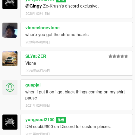
@Gingy
Ze-Krush's discord exclusive.
2020年03月15日
vlonevlonevlone
where you get the chrome hearts
2020年04月09日
SLY95ZER
Vlone
2020年05月20日
guapjai
when i put it on i got black things coming on my shirt
pause
2021年02月06日
yungsoul2100
作者
DM soul#2600 on Discord for custom pieces.
2021年02月09日