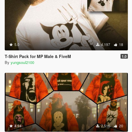
5.0
4,197
18
T-Shirt Pack for MP Male & FiveM
1.0
By
yungsoul2100
4.94
2,516
20