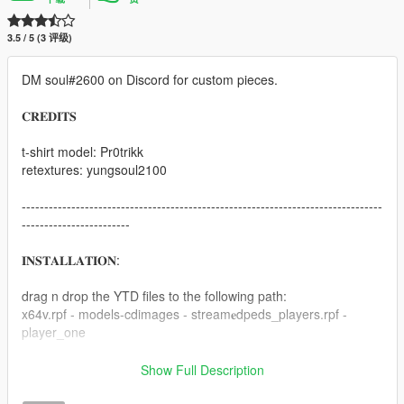
3.5 / 5 (3 评级)
DM soul#2600 on Discord for custom pieces.
𝐂𝐑𝐄𝐃𝐈𝐓𝐒
t-shirt model: Pr0trikk
retextures: yungsoul2100
--------------------------------------------------------------------------------
------------------------
𝐈𝐍𝐒𝐓𝐀𝐋𝐋𝐀𝐓𝐈𝐎𝐍:
drag n drop the YTD files to the following path:
x64v.rpf - models-cdimages - stream𝐞dpeds_players.rpf -
player_one
recommended to use with EMFsingleplayer.
Show Full Description
https://www.gta5-mods.com/tools/emfsp-easy-mod-folder-for-
sp-player-mods