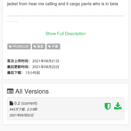
jacket from hear me calling and it cargo pants who is in beta
--------------------------------------------------------------------------------
--------
INSTRUCTION FOR INSTALLATION :
Show Full Description
just copy and paste the files here:
mods/ x64v/ models/ cdimage/ streamedpeds_players.rpf/
FRANKLIN
服装
外套
player_one
2021年08月21日
首次上传时间：
--------------------------------------------------------------------------------
2021年08月22日
最后更新时间：
--------
13小时前
最后下载：
CREDITS:
screenshots by me and the juice wrld mod by Roberteazy13
All Versions
features in it
--------------------------------------------------------------------------------
0.2
(current)
--------
943次下载
, 2.3 MB
2021年08月22日
JUICE WRLD REPLACE FRANKLIN MOD :
Here you can find the juice wrld face that i find who match