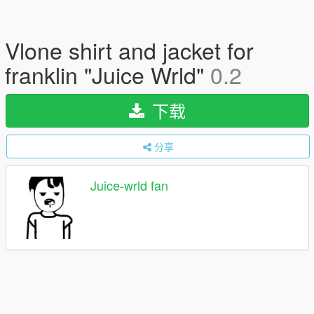
Vlone shirt and jacket for
franklin "Juice Wrld"
0.2
下载
分享
Juice-wrld fan