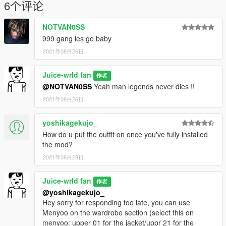
completly for this mod :
6个评论
https://fr.gta5-mods.com/player/juice-wrld-replace-franklin
NOTVAN0SS
--------------------------------------------------------------------------------
999 gang les go baby
--------
2021年08月26日
Juice-wrld fan
作者
@NOTVAN0SS
Yeah man legends never dies !!
2021年08月26日
yoshikagekujo_
How do u put the outfit on once you've fully installed
the mod?
2021年08月28日
Juice-wrld fan
作者
@yoshikagekujo_
Hey sorry for responding too late, you can use
Menyoo on the wardrobe section (select this on
menyoo: upper 01 for the jacket/uppr 21 for the