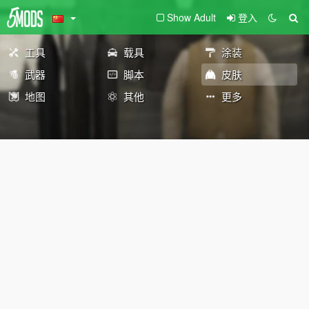
Show Adult
登入
工具
载具
涂装
武器
脚本
皮肤
地图
其他
更多