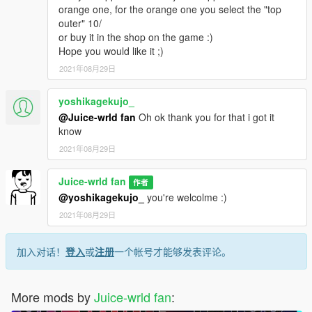
orange one, for the orange one you select the "top
outer" 10/
or buy it in the shop on the game :)
Hope you would like it ;)
2021年08月29日
yoshikagekujo_
@Juice-wrld fan
Oh ok thank you for that i got it
know
2021年08月29日
Juice-wrld fan
作者
@yoshikagekujo_
you're welcolme :)
2021年08月29日
加入对话！
登入
或
注册
一个帐号才能够发表评论。
More mods by
Juice-wrld fan
: