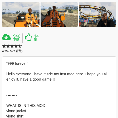
946
14
下载
赞
4.75 / 5 (2 评级)
"999 forever"
Hello everyone i have made my first mod here, i hope you all
enjoy it, have a good game !!
--------------------------------------------------------------------------------
--------
WHAT IS IN THIS MOD :
vlone jacket
vlone shirt