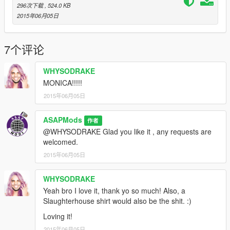
296次下载
, 524.0 KB
2015年06月05日
7个评论
WHYSODRAKE
MONICA!!!!!
2015年06月05日
ASAPMods
作者
@WHYSODRAKE Glad you like it , any requests are
welcomed.
2015年06月05日
WHYSODRAKE
Yeah bro I love it, thank yo so much! Also, a
Slaughterhouse shirt would also be the shit. :)
Loving it!
2015年06月05日