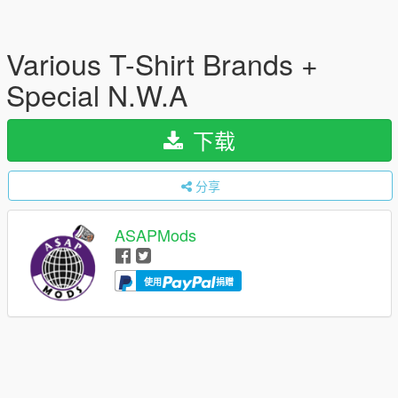
Various T-Shirt Brands +
Special N.W.A
下载
分享
ASAPMods
使用
捐赠