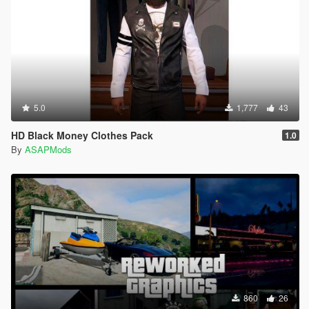
5.0
1,777
43
HD Black Money Clothes Pack
1.0
By
ASAPMods
860
26