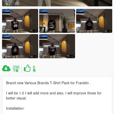
296
8
下载
赞
Brand new Various Brands T-Shirt Pack for Franklin .
I will be 1.0 I will add more and also, I will improve those for
better visual.
Installation: