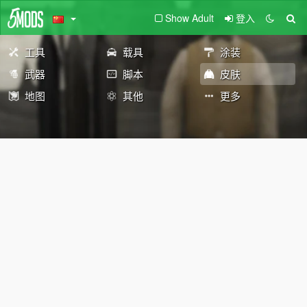
Show Adult
登入
工具
载具
涂装
武器
脚本
皮肤
地图
其他
更多