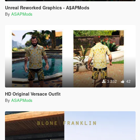
Unreal Reworked Graphics - A$APMods
By
ASAPMods
3,352
42
HD Original Versace Outfit
By
ASAPMods