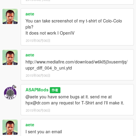
aete
You can take screenshot of my t-shirt of Colo-Colo
pls?
It does not work I OpenIV
2015年06月06日
aete
http://www.mediafire.com/download/w6kl5j3xusemtjq/
uppr_diff_004_b_uni.ytd
2015年06月06日
ASAPMods
作者
@aete you have some bugs at it. send me at
hpx@dr.com any request for T-Shirt and I'll make it.
2015年06月06日
aete
I sent you an email