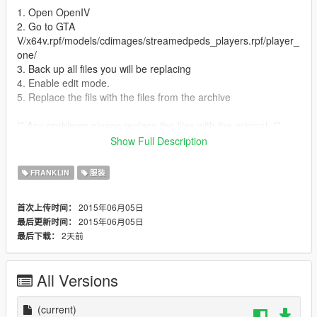
1. Open OpenIV
2. Go to GTA
V/x64v.rpf/models/cdimages/streamedpeds_players.rpf/player_
one/
3. Back up all files you will be replacing
4. Enable edit mode.
5. Replace the fils with the files from the archive
** Any problems please replace the files with the original. **
Show Full Description
CREDITS: ASAPMods
FRANKLIN
服装
Special thank's to : Whysodrake
2015年06月05日
首次上传时间：
***Any ideeas & requests will be done ! (if they are good )***
2015年06月05日
最后更新时间：
2天前
最后下载：
All Versions
(current)