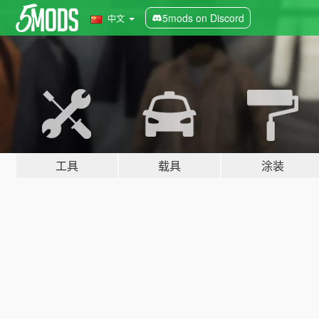
5mods on Discord
中文
工具
载具
涂装