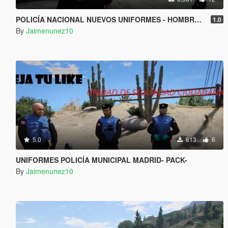
POLICÍA NACIONAL NUEVOS UNIFORMES - HOMBRE Y MUJER
1.0
By
Jaimenunez10
5.0
613
6
UNIFORMES POLICÍA MUNICIPAL MADRID- PACK-
By
Jaimenunez10