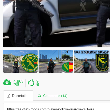
4,803
9
下载
赞
Description
Comments (14)
https://es.gta5-mods.com/player/policia-guardia-civil-grs