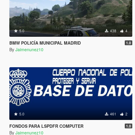
5.0
438
4
BMW POLICÍA MUNICIPAL MADRID
1.0
By
Jaimenunez10
5.0
461
2
FONDOS PARA LSPDFR COMPUTER
1.0
By
Jaimenunez10