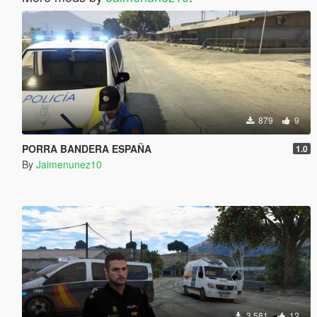
879
9
PORRA BANDERA ESPAÑA
1.0
By
Jaimenunez10
3,581
12