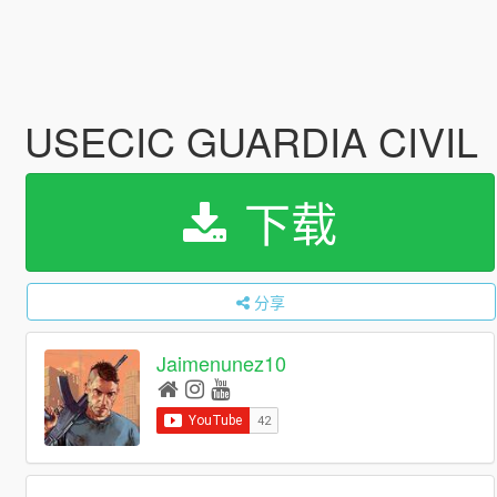
USECIC GUARDIA CIVIL
下载
分享
Jaimenunez10