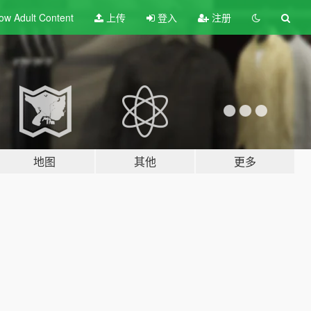
ow Adult
Content
上传
登入
注册
地图
其他
更多