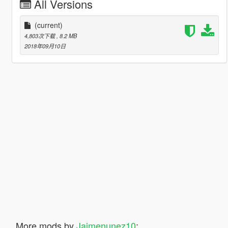
All Versions
(current)
4,803次下载
, 8.2 MB
2018年09月10日
More mods by
Jaimenunez10
: