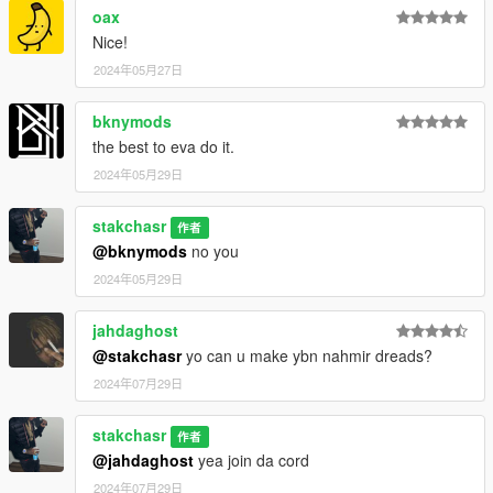
oax
Nice!
2024年05月27日
bknymods
the best to eva do it.
2024年05月29日
stakchasr
作者
@bknymods
no you
2024年05月29日
jahdaghost
@stakchasr
yo can u make ybn nahmir dreads?
2024年07月29日
stakchasr
作者
@jahdaghost
yea join da cord
2024年07月29日