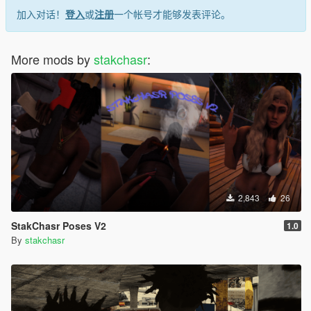
加入对话！
登入
或
注册
一个帐号才能够发表评论。
More mods by
stakchasr
:
2,843
26
StakChasr Poses V2
1.0
By
stakchasr