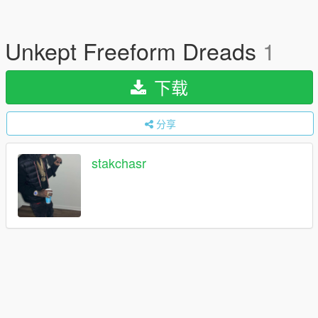
Unkept Freeform Dreads
1
下载
分享
stakchasr