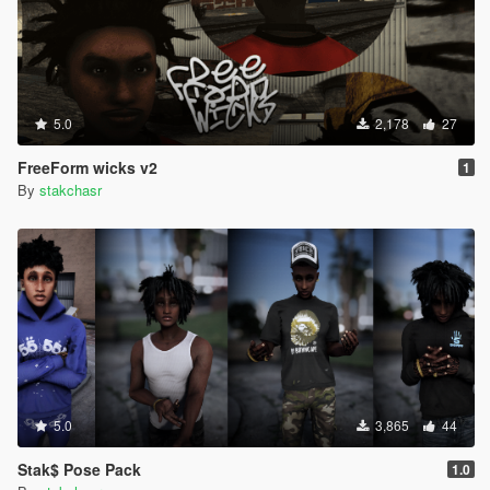
5.0
2,178
27
FreeForm wicks v2
1
By
stakchasr
5.0
3,865
44
Stak$ Pose Pack
1.0