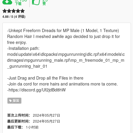
下载
赞
4.88 / 5 (4 评级)
-Unkept Freeform Dreads for MP Male (1 Model, 1 Texture)
Random Hair I meshed awhile ago decided to just drop it for
free enjoy.
-Installation path:
mods\update\x64\dlcpacks\mpgunrunning\dlc.rpf\x64\models\c
dimages\mpgunrunning_male.rpf\mp_m_freemode_01_mp_m
_gunrunning_hair_01
-Just Drag and Drop all the Files in there
-Join da cord for more hairs and animations more ta come.
-https://discord.gg/Uf2jdBd8hW
服装
2024年05月27日
首次上传时间：
2024年05月27日
最后更新时间：
1小时前
最后下载：