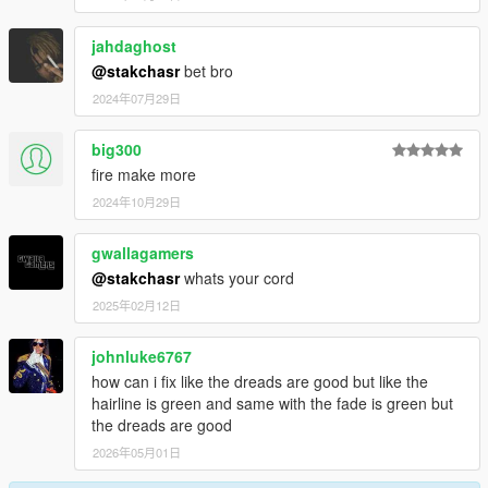
jahdaghost
@stakchasr
bet bro
2024年07月29日
big300
fire make more
2024年10月29日
gwallagamers
@stakchasr
whats your cord
2025年02月12日
johnluke6767
how can i fix like the dreads are good but like the
hairline is green and same with the fade is green but
the dreads are good
2026年05月01日