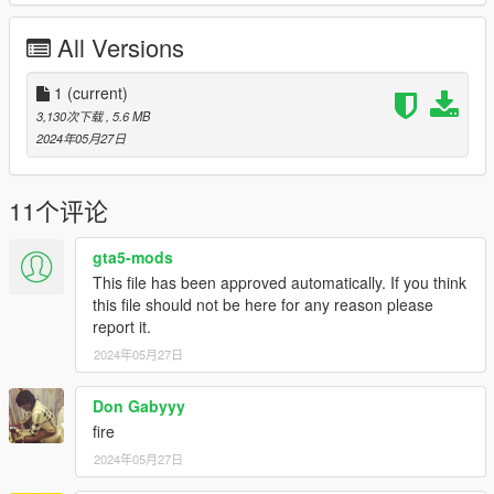
All Versions
1
(current)
3,130次下载
, 5.6 MB
2024年05月27日
11个评论
gta5-mods
This file has been approved automatically. If you think
this file should not be here for any reason please
report it.
2024年05月27日
Don Gabyyy
fire
2024年05月27日