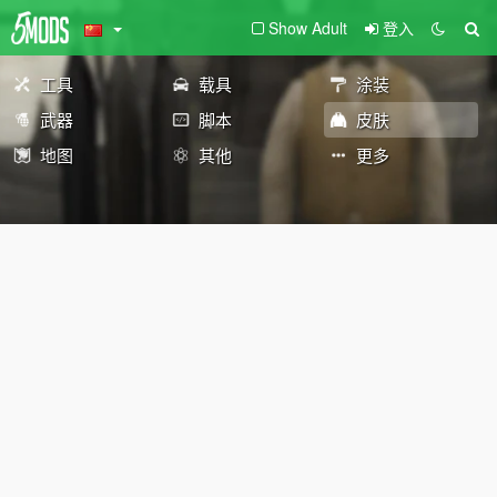
Show Adult
登入
工具
载具
涂装
武器
脚本
皮肤
地图
其他
更多