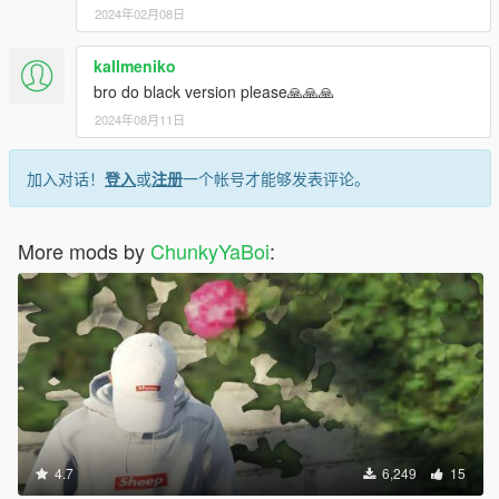
2024年02月08日
kallmeniko
bro do black version please🙏🙏🙏
2024年08月11日
加入对话！
登入
或
注册
一个帐号才能够发表评论。
More mods by
ChunkyYaBoi
:
4.7
6,249
15