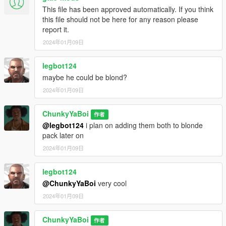
This file has been approved automatically. If you think
this file should not be here for any reason please
report it.
2024年01月09日
legbot124
maybe he could be blond?
2024年01月09日
ChunkyYaBoi
作者
@legbot124
i plan on adding them both to blonde
pack later on
2024年01月09日
legbot124
@ChunkyYaBoi
very cool
2024年01月09日
ChunkyYaBoi
作者