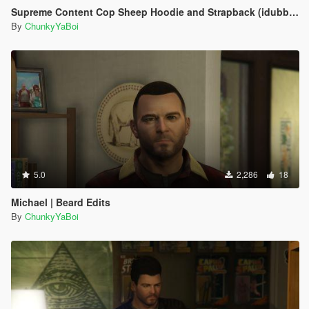
Supreme Content Cop Sheep Hoodie and Strapback (idubbbz)
By
ChunkyYaBoi
5.0
2,286
18
Michael | Beard Edits
By
ChunkyYaBoi