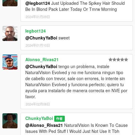
@legbot124
Just Uploaded The Spikey Hair Should
Be In Blond Pack Later Today Or Tmrw Morning
2024年01月09日
legbot124
@ChunkyYaBoi
sweet
2024年01月10日
Alonso_Rivas21
@ChunkyYaBoi
tengo un problema, instale
NaturalVision Evolved y no me funciona ningun tipo
de cabello con trevor, sale con errores, lo intente sin
NaturalVision Evolved y funciona perfecto; quiero tu
ayuda para instalarlo de manera correcta en NVE por
favor.
2024年02月08日
ChunkyYaBoi
作者
@Alonso_Rivas21
NaturalVision Is Known To Cause
Issues With Ped Stuff I Would Just Not Use It Tbh