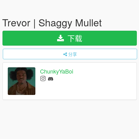
Trevor | Shaggy Mullet
下载
分享
ChunkyYaBoi