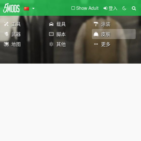
Show Adult
登入
工具
载具
涂装
武器
脚本
皮肤
地图
其他
更多