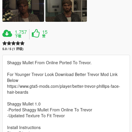
1,757
15
下载
赞
5.0 / 5 (1 评级)
Shaggy Mullet From Online Ported To Trevor.
For Younger Trevor Look Download Better Trevor Mod Link
Below
https://www.gta5-mods.com/player/better-trevor-phillips-face-
hair-beards
Shaggy Mullet 1.0
-Ported Shaggy Mullet From Online To Trevor
-Updated Texture To Fit Trevor
Install Instructions