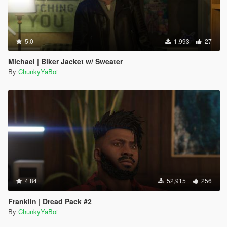
5.0
1,993
27
Michael | Biker Jacket w/ Sweater
By
ChunkyYaBoi
4.84
52,915
256
Franklin | Dread Pack #2
By
ChunkyYaBoi