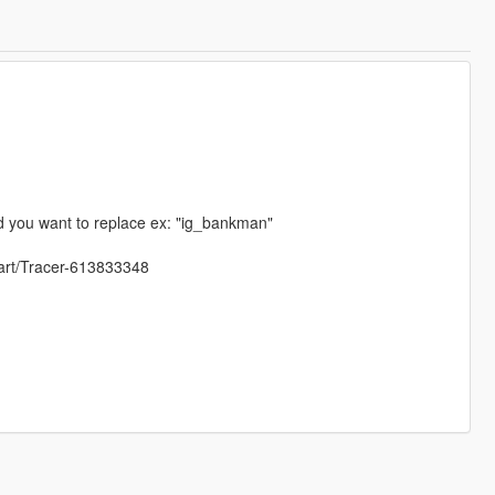
d you want to replace ex: "ig_bankman"
/art/Tracer-613833348