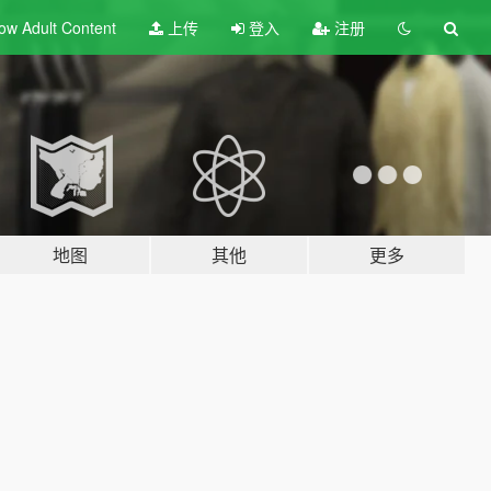
ow Adult
Content
上传
登入
注册
地图
其他
更多