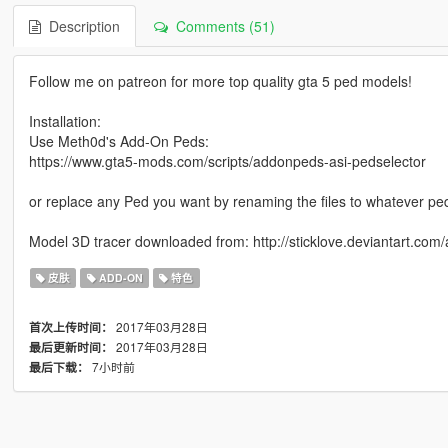
Description
Comments (51)
Follow me on patreon for more top quality gta 5 ped models!
Installation:
Use Meth0d's Add-On Peds:
https://www.gta5-mods.com/scripts/addonpeds-asi-pedselector
or replace any Ped you want by renaming the files to whatever pe
Model 3D tracer downloaded from: http://sticklove.deviantart.com
皮肤
ADD-ON
特色
2017年03月28日
首次上传时间：
2017年03月28日
最后更新时间：
7小时前
最后下载：