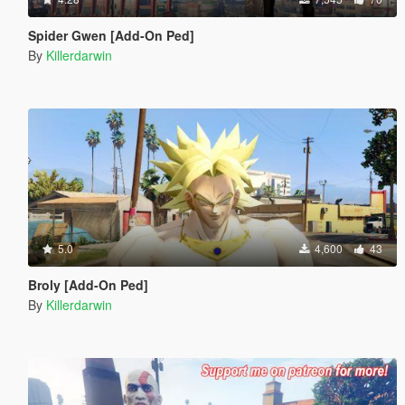
Spider Gwen [Add-On Ped]
By
Killerdarwin
5.0
4,600
43
Broly [Add-On Ped]
By
Killerdarwin