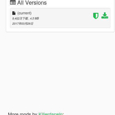
All Versions
(current)
9,402次下载
, 4.5 MB
2017年03月28日
More mods by
Killerdarwin
: