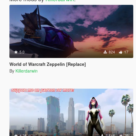
5.0
824
17
World of Warcraft Zeppelin [Replace]
By
Killerdarwin
4.28
7,545
70