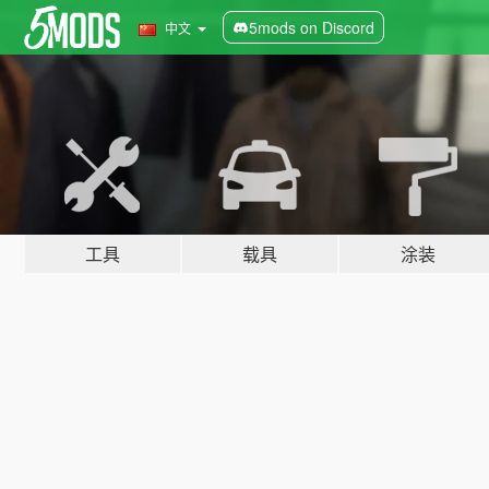
5mods on Discord
中文
工具
载具
涂装