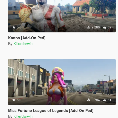
5.0
9,280
69
Kratos [Add-On Ped]
By
Killerdarwin
5.0
3,784
51
Miss Fortune League of Legends [Add-On Ped]
By
Killerdarwin