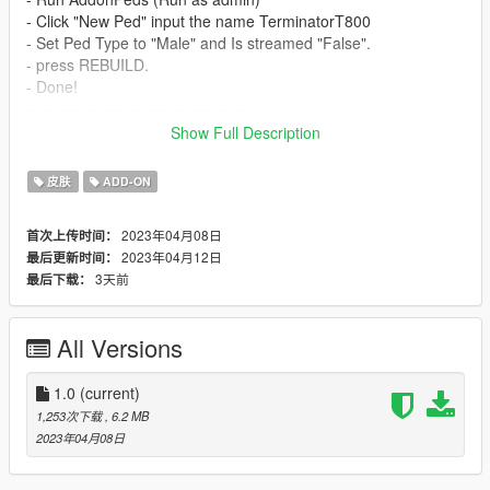
- Click "New Ped" input the name TerminatorT800
- Set Ped Type to "Male" and Is streamed "False".
- press REBUILD.
- Done!
-----------------------------------------
Special thanks to RX1StrideR
Show Full Description
Model from Fortnite
皮肤
ADD-ON
2023年04月08日
首次上传时间：
2023年04月12日
最后更新时间：
3天前
最后下载：
All Versions
1.0
(current)
1,253次下载
, 6.2 MB
2023年04月08日