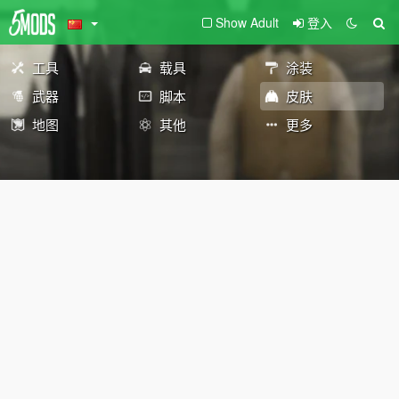
Show Adult
登入
工具
载具
涂装
武器
脚本
皮肤
地图
其他
更多