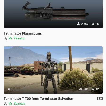
2,857
25
Terminator Plasmaguns
By
Mr_Zarratox
5.0
601
12
Terminator T-700 from Terminator Salvation
1.0
By
Mr_Zarratox