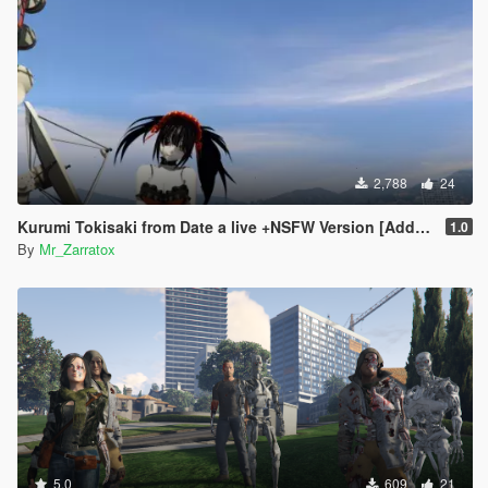
2,788
24
Kurumi Tokisaki from Date a live +NSFW Version [Add- On Ped]
1.0
By
Mr_Zarratox
5.0
609
21