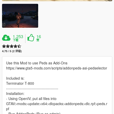
1,253
16
下载
赞
4.75 / 5 (2 评级)
Use this Mod to use Peds as Add-Ons
https://www.gta5-mods.com/scripts/addonpeds-asi-pedselector
Included is:
Terminator T-800
-----------------------------------------
Installation:
- Using OpenIV, put all files into
GTAV>mods>update>x64>dlcpacks>addonpeds>dlc.rpf>peds.r
pf
- Run AddonPeds (Run as admin)