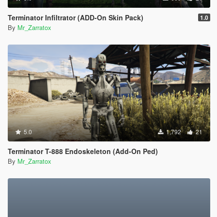
Terminator Infiltrator (ADD-On Skin Pack)
1.0
By
Mr_Zarratox
5.0
1,792
21
Terminator T-888 Endoskeleton (Add-On Ped)
By
Mr_Zarratox