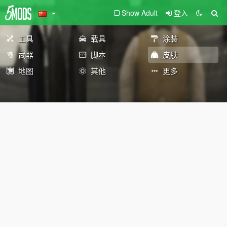
Show Adult
登入
工具
载具
涂装
武器
脚本
皮肤
地图
其他
更多