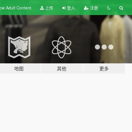
ow Adult
Content
上传
登入
注册
地图
其他
更多