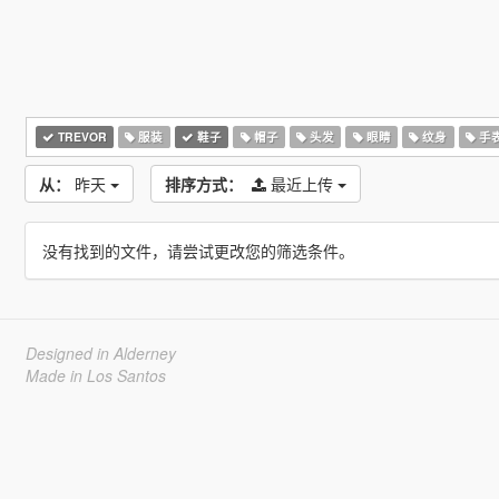
TREVOR
服装
鞋子
帽子
头发
眼睛
纹身
手
从：
昨天
排序方式：
最近上传
没有找到的文件，请尝试更改您的筛选条件。
Designed in Alderney
Made in Los Santos