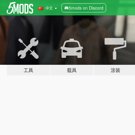
5mods on Discord
中文
工具
载具
涂装