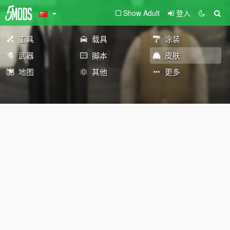
Show Adult
登入
工具
载具
涂装
武器
脚本
皮肤
地图
其他
更多