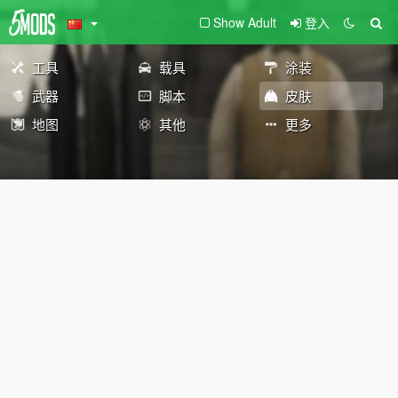
Show Adult
登入
工具
载具
涂装
武器
脚本
皮肤
地图
其他
更多