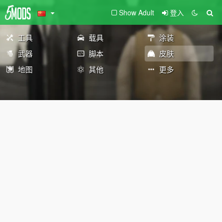
Show Adult
登入
工具
载具
涂装
武器
脚本
皮肤
地图
其他
更多