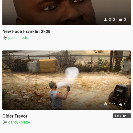
212
3
New Face Franklin 2k26
By
paulinmods
177
2
Older Trevor
1.0 (Release)
By
candyxblaze