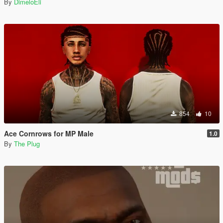
By
DimeloEli
854
10
Ace Cornrows for MP Male
1.0
By
The Plug