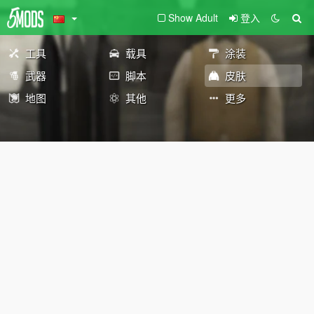
Show Adult
登入
工具
载具
涂装
武器
脚本
皮肤
地图
其他
更多