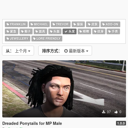
FRANKLIN
MICHAEL
TREVOR
服装
皮肤
ADD-ON
紧急
鞋子
面具
头盔
头发
眼睛
纹身
手表
JEWELLERY
LORE FRIENDLY
从：
上个月
排序方式：
最新版本
37
0
Dreaded Ponytails for MP Male
1.0.0