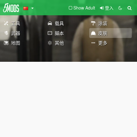
Show Adult
登入
工具
载具
涂装
武器
脚本
皮肤
地图
其他
更多