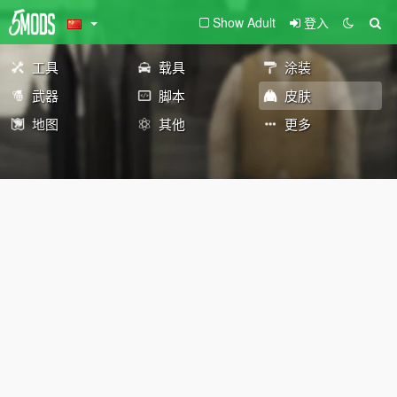
Show Adult
登入
工具
载具
涂装
武器
脚本
皮肤
地图
其他
更多