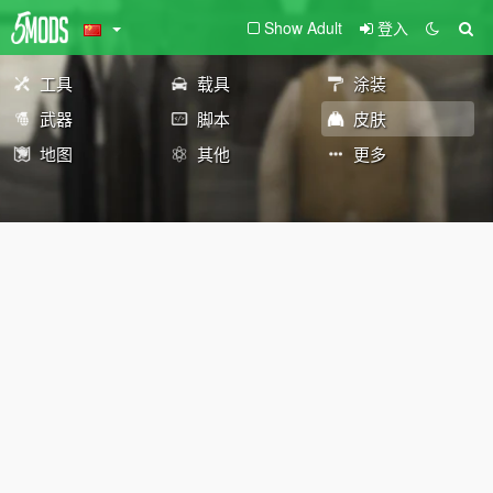
Show Adult
登入
工具
载具
涂装
武器
脚本
皮肤
地图
其他
更多